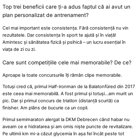
Top trei beneficii care ți-a adus faptul că ai avut un
plan personalizat de antrenament?
Cel mai important este consistența. Fără consistență nu vin
rezultatele. Dar consistența în sport te ajută și în viață!
Amintesc și sănătatea fizică și psihică – un lucru esențial în
viața de zi cu zi.
Care sunt competițiile cele mai memorabile? De ce?
Aproape la toate concursurile îți rămân clipe memorabile.
Totuși cred că, primul Half-ironman de la Balatonfüred din 2017
este ceea mai memorabilă. A fost primul și totuși…am murit un
pic.
Dar și primul concurs de triatlon (distanță scurtă) ca
finisher. Am plâns de bucurie ca un copil.
Primul semimaraton alergat la DKM Debrecen când habar nu
aveam ce e hidratarea și am omis niște puncte de revitalizare.
Pe ultimii km mi-a căzut glycemia în așa fel încât peste tot