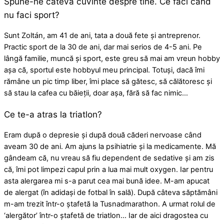
Spune-ne câteva cuvinte despre tine. Ce faci când
nu faci sport?
Sunt Zoltán, am 41 de ani, tata a două fete și antreprenor.
Practic sport de la 30 de ani, dar mai serios de 4-5 ani. Pe
lângă familie, muncă și sport, este greu să mai am vreun hobby
așa că, sportul este hobbyul meu principal. Totuși, dacă îmi
rămâne un pic timp liber, îmi place să gătesc, să călătoresc și
să stau la cafea cu băieții, doar așa, fără să fac nimic…
Ce te-a atras la triatlon?
Eram după o depresie și după două căderi nervoase când
aveam 30 de ani. Am ajuns la psihiatrie și la medicamente. Mă
gândeam că, nu vreau să fiu dependent de sedative și am zis
că, îmi pot limpezi capul prin a lua mai mult oxygen. Iar pentru
asta alergarea mi s-a parut cea mai bună idee. M-am apucat
de alergat (în adidași de fotbal în sală). După câteva săptămâni
m-am trezit într-o ștafetă la Tusnadmarathon. A urmat rolul de
‘alergător’ într-o ștafetă de triatlon… Iar de aici dragostea cu