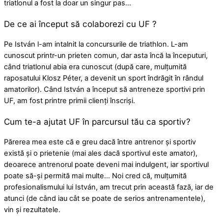
triatlonul a fost la doar un singur pas…
De ce ai început să colaborezi cu UF ?
Pe István l-am intalnit la concursurile de triathlon. L-am
cunoscut printr-un prieten comun, dar asta încă la începuturi,
când triatlonul abia era cunoscut (după care, mulțumită
raposatului Klosz Péter, a devenit un sport îndrăgit în rândul
amatorilor). Când István a început să antreneze sportivi prin
UF, am fost printre primii clienți înscriși.
Cum te-a ajutat UF în parcursul tău ca sportiv?
Părerea mea este că e greu dacă între antrenor și sportiv
există și o prietenie (mai ales dacă sportivul este amator),
deoarece antrenorul poate deveni mai indulgent, iar sportivul
poate să-și permită mai multe… Noi cred că, mulțumită
profesionalismului lui István, am trecut prin această fază, iar de
atunci (de când iau cât se poate de serios antrenamentele),
vin și rezultatele.