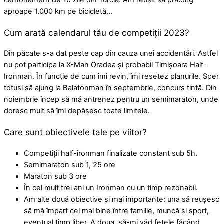
cantonament de 10 zile din Turcia. Am reușit să pracurg
aproape 1.000 km pe bicicletă…
Cum arată calendarul tău de competiții 2023?
Din păcate s-a dat peste cap din cauza unei accidentări. Astfel
nu pot participa la X-Man Oradea și probabil Timișoara Half-
Ironman. În funcție de cum îmi revin, îmi resetez planurile. Sper
totuși să ajung la Balatonman în septembrie, concurs țintă. Din
noiembrie încep să mă antrenez pentru un semimaraton, unde
doresc mult să îmi depășesc toate limitele.
Care sunt obiectivele tale pe viitor?
Competiții half-ironman finalizate constant sub 5h.
Semimaraton sub 1, 25 ore
Maraton sub 3 ore
În cel mult trei ani un Ironman cu un timp rezonabil.
Am alte două obiective și mai importante: una să reușesc
să mă împart cel mai bine între familie, muncă și sport,
eventual timp liber. A doua, să-mi văd fetele făcând