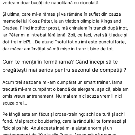
vedeam doar bucăți de napolitană cu ciocolată.
Și ultima, care mi-a rămas și va rămâne în suflet din cauza
memoriei lui Klosz Péter, la un triatlon olimpic la Kingsland
Oradea. Fiind înotător prost, mă chinuiam în tranzit după înot,
iar Péter m-a intrebat fără jenă: Zoli, ce faci, vrei să-ți aduc și
doi-trei mici?!… De atunci înotul tot nu îmi este punctul forte,
dar măcar am învățat să mă mișc în tranzit bine de tot.
Cum te menții în formă iarna? Când începi să te
pregătești mai serios pentru sezonul de competiții?
Acum trei sezoane mi-am cumpărat un smart trainer. Iarna
trecută mi-am cumpărat o bandă de alergare, așa că, abia am
omis vreun antrenament. Nu mai am nici scuza vremii, nici
scuza orei…
Pe lângă asta am făcut și cross-training: schi de tură și schi
fond. Mai practic bouldering, care la rândul lui te formează și
fizic si psihic.
Anul acesta însă m-a ajutat enorm și un