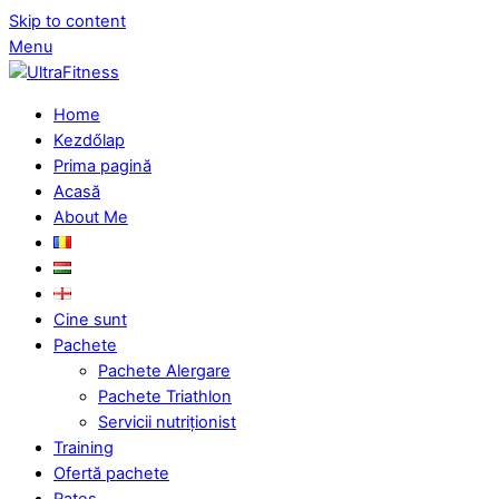
Skip to content
Menu
Home
Kezdőlap
Prima pagină
Acasă
About Me
Cine sunt
Pachete
Pachete Alergare
Pachete Triathlon
Servicii nutriționist
Training
Ofertă pachete
Rates